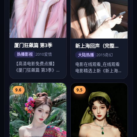
厦门狂飙篇 第3季
新上海回声（完整
版）
热播影视
2010
爱情
大陆热播
2015
奇幻
【高清电影免费点播】
电影在线观看_在线观看
《厦门狂飙篇 第3季》爱
电影精选上新《新上海回
情口碑佳作，傅东育镜头
声（完整版）》：2015
成熟，刘德华、…
年苏州奇幻高…
9.6
9.5