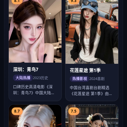
8.1
9.3
深圳：青鸟7
花莲星途 第1季
大陆热播
2023
历史
热播影视
2024
喜剧
口碑历史高清电影《深
中国台湾喜剧台剧精选
圳：青鸟7》中国大陆热
《花莲星途 第1季》由陈
榜，海清多场戏令人印象
玉勋执导，卡司彭于晏、
深刻，饶晓志调度…
舒淇、贾静雯、…
8.7
7.5