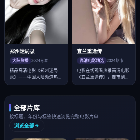
郑州迷局录
宜兰重逢传
大陆热播
2024
青春
高清电影精选
2024
都市
精品高清电影《郑州迷局
电影在线观看热推高清电影
录》——中国大陆频道热
《宜兰重逢传》，都市剧情
推。导演路阳，主演张若
紧凑口碑上扬，卡司张震、
昀、毛晓彤等，…
桂纶镁、…
全部片库
按标题、年份与标签快速浏览完整电影片单
浏览全部