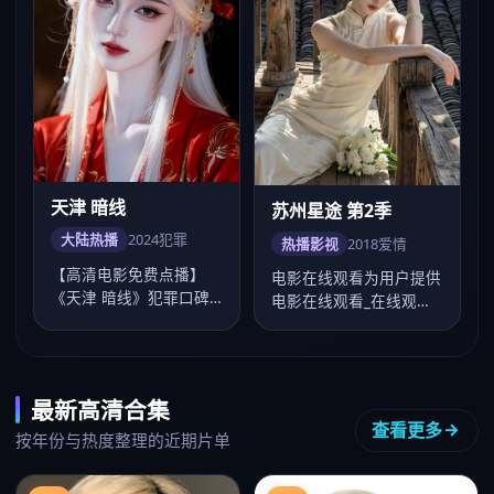
天津 暗线
苏州星途 第2季
大陆热播
2024
犯罪
热播影视
2018
爱情
【高清电影免费点播】
电影在线观看为用户提供
《天津 暗线》犯罪口碑
电影在线观看_在线观看
佳作，吴宇森镜头成熟，
电影一站点播，《苏州星
李现、谭松韵演技…
途 第2季》爱…
最新高清合集
查看更多
按年份与热度整理的近期片单