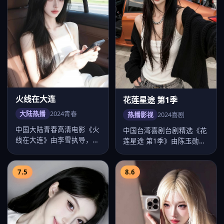
火线在大连
花莲星途 第1季
大陆热播
2024
青春
热播影视
2024
喜剧
中国大陆青春高清电影《火
中国台湾喜剧台剧精选《花
线在大连》由李雪执导，卡
莲星途 第1季》由陈玉勋执
司赵丽颖、易烊千玺、任嘉
导，卡司彭于晏、舒淇、贾
伦、李沁…
静雯、…
7.5
8.6