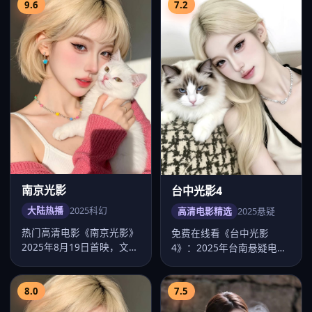
9.6
7.2
南京光影
台中光影4
大陆热播
2025
科幻
高清电影精选
2025
悬疑
热门高清电影《南京光影》
免费在线看《台中光影
2025年8月19日首映，文牧
4》：2025年台南悬疑电
野执导科幻类型，主演任嘉
影，徐誉庭作品，主演张
伦…
震、舒淇、许…
8.0
7.5