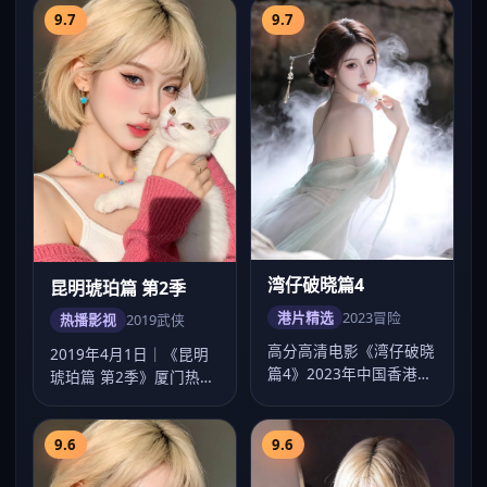
9.7
9.7
湾仔破晓篇4
昆明琥珀篇 第2季
港片精选
2023
冒险
热播影视
2019
武侠
高分高清电影《湾仔破晓
2019年4月1日｜《昆明
篇4》2023年中国香港热
琥珀篇 第2季》厦门热播
映，刘伟强执导，梁朝伟
剧集超清上线。贾樟柯以
领衔，畅看…
武侠手法…
9.6
9.6