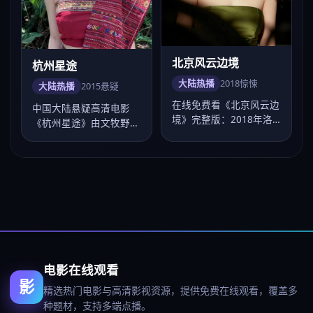
北京风云边境
杭州星途
大陆热播
2018
惊悚
大陆热播
2015
悬疑
在线免费看《北京风云边
中国大陆悬疑高清电影
境》完整版：2018年洛
《杭州星途》由文牧野执
阳发行，惊悚电影，卡司
导，卡司邓超、杨紫、肖
肖战、毛晓彤…
战、杨幂、刘涛，…
电影在线观看
影
精选热门电影与高清影视资源，提供免费在线观看，覆盖多
种题材，支持多端点播。