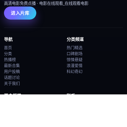
高清电影免费点播
·
电影在线观看_在线观看电影
进入片库
导航
分类频道
首页
热门精选
分类
口碑剧场
热播榜
惊悚悬疑
最新合集
浪漫爱情
用户投稿
科幻奇幻
话题讨论
关于我们
更多频道
联系
喜剧搞笑
contact@gcjdz.video
热血动作
关于我们
犯罪剧情
青春治愈