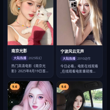
南京光影
宁波风云无声
大陆热播
2025
科幻
大陆热播
2010
动作
热门高清电影《南京光
今日必看，电影在线观看
影》2025年8月19日首
_在线观看电影重磅推荐
映，文牧野执导科幻类
《宁波风云无声》：
型，主演任嘉伦…
2010年洛阳动作…
9.6
9.6