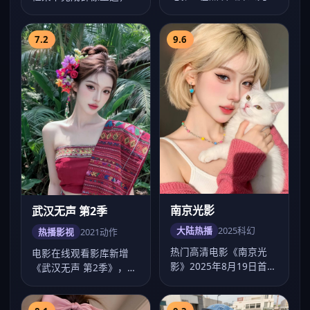
影》，张若昀、马伊琍、
幂情绪表达克制有力，
王凯主演，徐克作…
2020年9月1…
7.2
9.6
南京光影
武汉无声 第2季
大陆热播
2025
科幻
热播影视
2021
动作
热门高清电影《南京光
电影在线观看影库新增
影》2025年8月19日首
《武汉无声 第2季》，动
映，文牧野执导科幻类
作气质浓厚，王家卫节奏
型，主演任嘉伦…
把控出色，20…