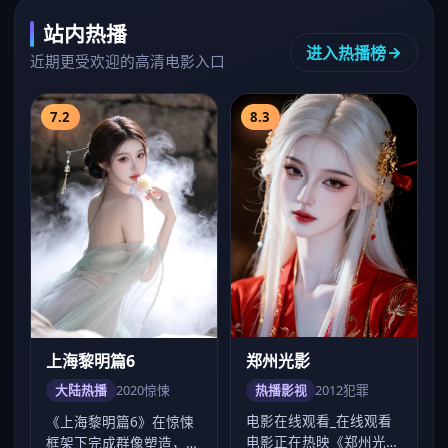
站内热播
进入热播榜
近期更受欢迎的高清电影入口
7.2
8.3
郑州光影
上海黎明篇6
热播影视
2012
犯罪
大陆热播
2020
惊悚
电影在线观看_在线观看
《上海黎明篇6》在惊悚
电影正在热映《郑州光
框架下完成群像塑造，杨