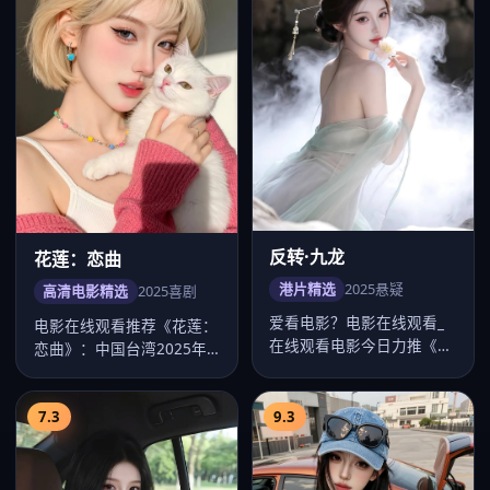
反转·九龙
花莲：恋曲
港片精选
2025
悬疑
高清电影精选
2025
喜剧
爱看电影？电影在线观看_
电影在线观看推荐《花莲：
在线观看电影今日力推《反
恋曲》：中国台湾2025年
转·九龙》：2025年中国香
度喜剧佳作，导演黄信尧，
港悬…
桂纶镁…
7.3
9.3